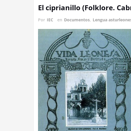
El ciprianillo (Folklore. Ca
Por
IEC
en
Documentos
,
Lengua asturleone
III Alcuentru Cabreira-Senabria