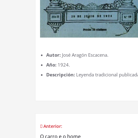
Autor:
José Aragón Escacena.
Año:
1924.
Descripción:
Leyenda tradicional publicada
Anterior:
Navegación
O carro e o home