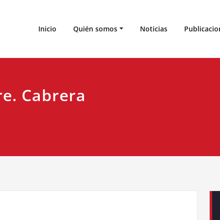
 de Estudios Cabreireses
Inicio
Quién somos
Noticias
Publicacio
ore. Cabrera
C