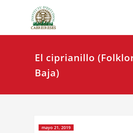
Saltar
IEC
Instituto
al
contenido
El ciprianillo (Folkl
Baja)
mayo 21, 2019