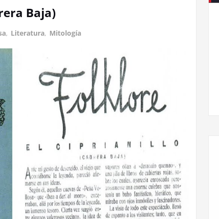
brera Baja)
sa
,
Literatura
,
Mitología
Llegamos a la X edición de la Feria del Llibru de
Cabreira