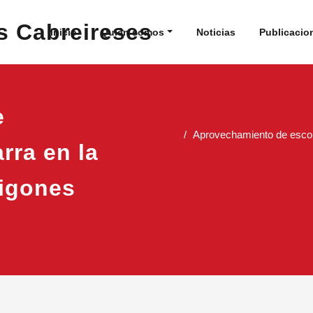
 de Estudios Cabreireses
Inicio
Quién somos
Noticias
Publicacio
e
Aprovechamiento de escom
rra en la
migones