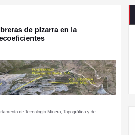
C
eras de pizarra en la
ecoeficientes
Llegamos a la X edición de la Feria del Llibru de
Cabreira
mento de Tecnología Minera, Topográfica y de