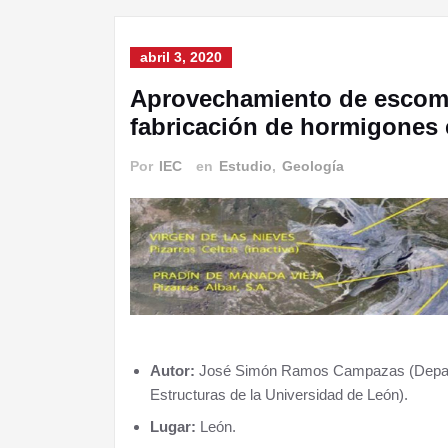
abril 3, 2020
Aprovechamiento de escombr
fabricación de hormigones 
Por
IEC
en
Estudio
,
Geología
III Alcuentru Cabreira-Senabria
Autor:
José Simón Ramos Campazas (Departa
Estructuras de la Universidad de León).
Lugar:
León.