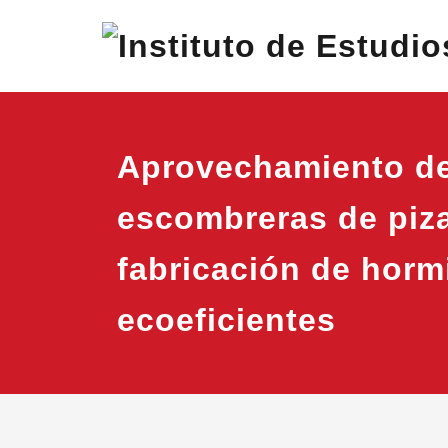
Saltar
IEC
Instituto
al
contenido
Aprovechamiento d
escombreras de piza
fabricación de hor
ecoeficientes