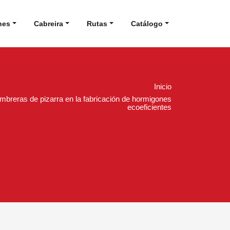
nes
Cabreira
Rutas
Catálogo
Inicio
breras de pizarra en la fabricación de hormigones
ecoeficientes