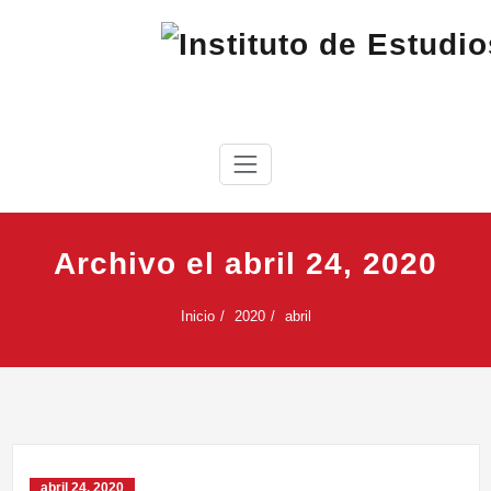
Saltar
al
contenido
IEC
Instituto de Estudios Cabreireses
Archivo el abril 24, 2020
Inicio
2020
abril
abril 24, 2020