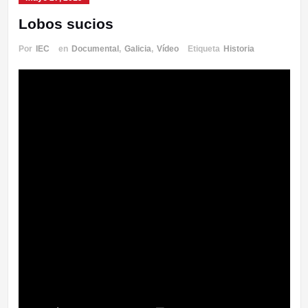
Lobos sucios
Por
IEC
en
Documental
,
Galicia
,
Vídeo
Etiqueta
Historia