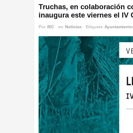
Truchas, en colaboración c
inaugura este viernes el IV 
Por
IEC
en
Noticias
Etiqueta
Ayuntamiento
III Alcuentru Cabreira-Senabria