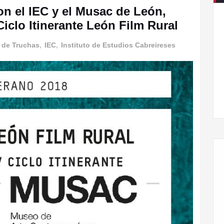
on el IEC y el Musac de León,
Ciclo Itinerante León Film Rural
 de Truchas
,
IEC
,
Instituto de Estudios Cabreireses
Llegamos a la X edición de la Feria del Llibru de
Cabreira