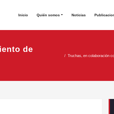
 de Estudios Cabreireses
Inicio
Quién somos
Noticias
Publicacio
iento de
Truchas, en colaboración co
C