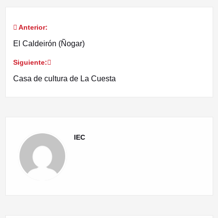
Anterior:
Navegación
El Caldeirón (Ñogar)
de
Siguiente:
entradas
Casa de cultura de La Cuesta
IEC