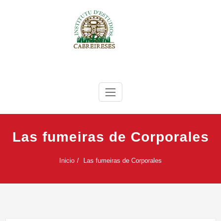
Saltar
al
contenido
IEC
Instituto de Estudios Cabreireses
Las fumeiras de Corporales
Inicio
Las fumeiras de Corporales