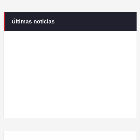
Este 11 de octubre, celebramos la IX Feria del Llibru de
Últimas noticias
Cabreira