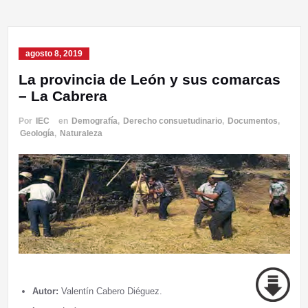
agosto 8, 2019
La provincia de León y sus comarcas
– La Cabrera
Por
IEC
en
Demografía
,
Derecho consuetudinario
,
Documentos
,
Geología
,
Naturaleza
Autor:
Valentín Cabero Diéguez.