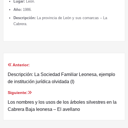
Lugar:
León.
Año:
1986.
Descripción:
La provincia de León y sus comarcas – La
Cabrera.
Anterior:
Navegación
Descripción: La Sociedad Familiar Leonesa, ejemplo
de
de institución jurídica olvidada (I)
entradas
Siguiente:
Los nombres y los usos de los árboles silvestres en la
Cabrera Baja leonesa – El avellano