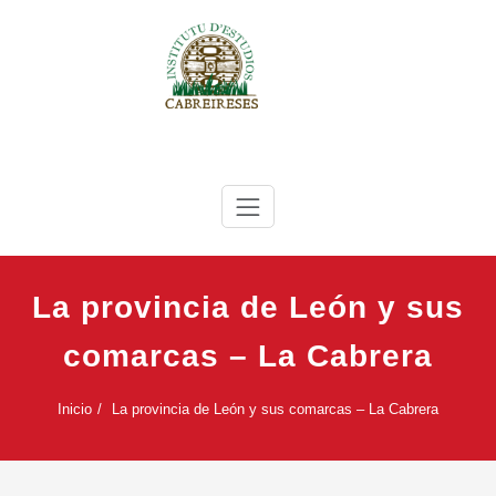
Saltar
al
contenido
IEC
Instituto de Estudios Cabreireses
La provincia de León y sus
comarcas – La Cabrera
Inicio
La provincia de León y sus comarcas – La Cabrera