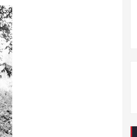
Llegamos a la X edición de la Feria del Llibru de
Cabreira