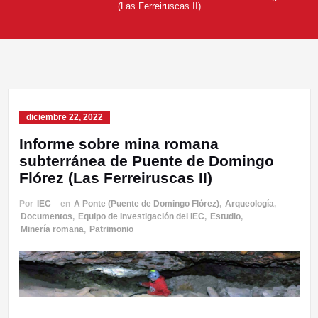
(Las Ferreiruscas II)
diciembre 22, 2022
Informe sobre mina romana
subterránea de Puente de Domingo
Flórez (Las Ferreiruscas II)
Por
IEC
en
A Ponte (Puente de Domingo Flórez)
,
Arqueología
,
Documentos
,
Equipo de Investigación del IEC
,
Estudio
,
Minería romana
,
Patrimonio