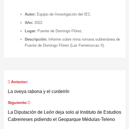
Autor:
Equipo de Investigación del IEC.
Año:
2022.
Lugar:
Puente de Domingo Flórez.
Descripción:
Informe sobre mina romana subterránea de
Puente de Domingo Flórez (Las Ferreiruscas II).
Anterior:
Navegación
La oveya rabona y el curdeirín
de
Siguiente:
entradas
La Diputación de León deja solo al Instituto de Estudios
Cabreireses pidiendo el Geoparque Médulas-Teleno