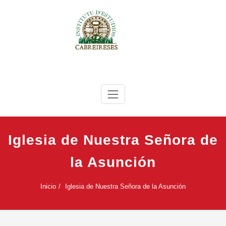
Saltar
al
contenido
IEC
Instituto de Estudios Cabreireses
Iglesia de Nuestra Señora de
la Asunción
Inicio
Iglesia de Nuestra Señora de la Asunción