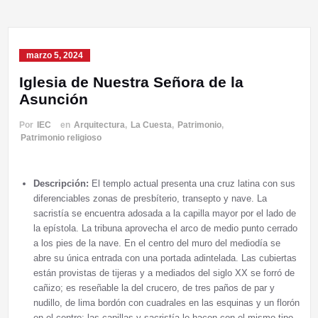
marzo 5, 2024
Iglesia de Nuestra Señora de la
Asunción
Por
IEC
en
Arquitectura
,
La Cuesta
,
Patrimonio
,
Patrimonio religioso
Descripción:
El templo actual presenta una cruz latina con sus
diferenciables zonas de presbíterio, transepto y nave. La
sacristía se encuentra adosada a la capilla mayor por el lado de
la epístola. La tribuna aprovecha el arco de medio punto cerrado
a los pies de la nave. En el centro del muro del mediodía se
abre su única entrada con una portada adintelada. Las cubiertas
están provistas de tijeras y a mediados del siglo XX se forró de
cañizo; es reseñable la del crucero, de tres paños de par y
nudillo, de lima bordón con cuadrales en las esquinas y un florón
en el centro; las capillas y sacristía lo hacen con el mismo tipo