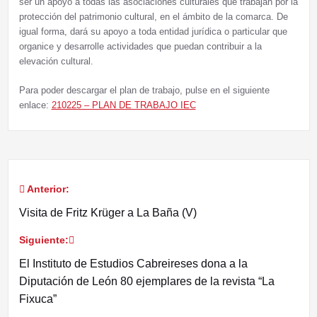
ser un apoyo a todas las asociaciones culturales que trabajan por la
protección del patrimonio cultural, en el ámbito de la comarca. De
igual forma, dará su apoyo a toda entidad jurídica o particular que
organice y desarrolle actividades que puedan contribuir a la
elevación cultural.
Para poder descargar el plan de trabajo, pulse en el siguiente
enlace:
210225 – PLAN DE TRABAJO IEC
Anterior:
Navegación
Visita de Fritz Krüger a La Baña (V)
de
Siguiente:
entradas
El Instituto de Estudios Cabreireses dona a la
Diputación de León 80 ejemplares de la revista “La
Fixuca”