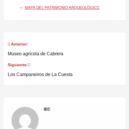
MAPA DEL PATRIMONIO ARQUEOLÓGICO
.
Anterior:
Navegación
Museo agrícola de Cabrera
de
Siguiente:
entradas
Los Campaneiros de La Cuesta
IEC