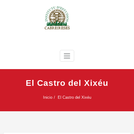
Saltar
al
contenido
IEC
Instituto de Estudios Cabreireses
El Castro del Xixéu
Inicio
El Castro del Xixéu