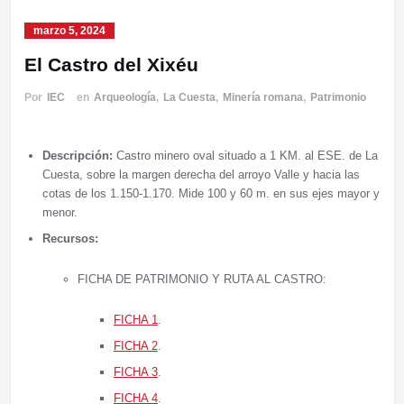
marzo 5, 2024
El Castro del Xixéu
Por
IEC
en
Arqueología
,
La Cuesta
,
Minería romana
,
Patrimonio
Descripción:
Castro minero oval situado a 1 KM. al ESE. de La
Cuesta, sobre la margen derecha del arroyo Valle y hacia las
cotas de los 1.150-1.170. Mide 100 y 60 m. en sus ejes mayor y
menor.
Recursos:
FICHA DE PATRIMONIO Y RUTA AL CASTRO:
FICHA 1
.
FICHA 2
.
FICHA 3
.
FICHA 4
.