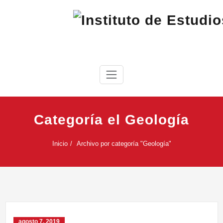
Saltar
al
contenido
IEC
Instituto de Estudios Cabreireses
Categoría el Geología
Inicio
Archivo por categoría "Geología"
agosto 7, 2019