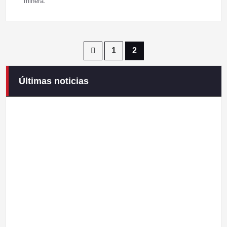
minera.
Paginación
1
2
de
Últimas noticias
Campaneirus 2026
entradas