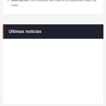
Descripción:
Los nombres del roble en la toponimia mayor de
León.
Últimas noticias
Campaneirus 2026