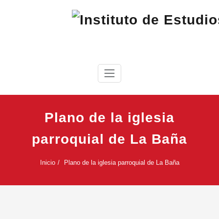
Saltar
al
contenido
IEC
Instituto de Estudios Cabreireses
Plano de la iglesia
parroquial de La Baña
Inicio
Plano de la iglesia parroquial de La Baña